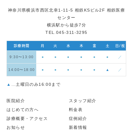
神奈川県横浜市西区北幸1-11-5 相鉄KSビル2F 相鉄医療
センター
横浜駅から徒歩7分
TEL.045-311-3295
診療時間
月
火
水
木
金
土
日/祝
9:30〜13:00
●
●
●
●
●
●
／
14:00〜18:00
●
●
●
●
●
▲
／
▲
…土曜日のみ16:00まで
医院紹介
スタッフ紹介
はじめての方へ
料金表
診療概要・アクセス
症例紹介
お知らせ
新着情報