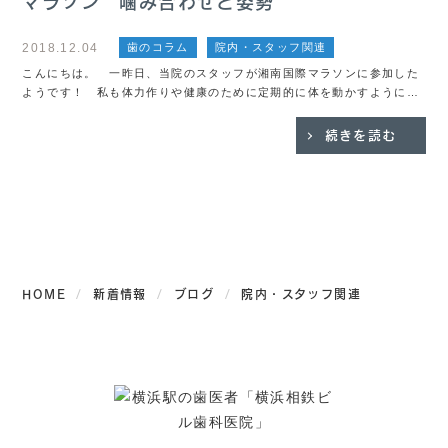
マラソン 噛み合わせと姿勢
2018.12.04
歯のコラム
院内・スタッフ関連
こんにちは。 一昨日、当院のスタッフが湘南国際マラソンに参加した
ようです！ 私も体力作りや健康のために定期的に体を動かすようにし
ています。歯医者は診療体勢を患者さんに合わせる場合もあるので、ど
うしても姿勢が悪くなり、腰を悪くする場合が多いで...
続きを読む
HOME
新着情報
ブログ
院内・スタッフ関連