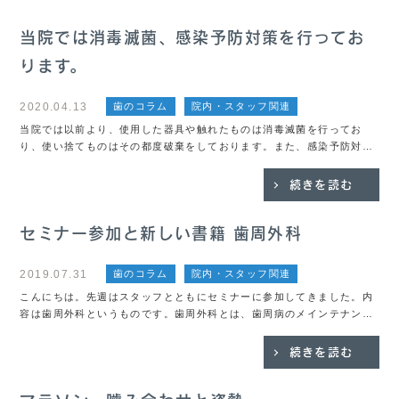
当院では消毒滅菌、感染予防対策を行ってお
ります。
2020.04.13
歯のコラム
院内・スタッフ関連
当院では以前より、使用した器具や触れたものは消毒滅菌を行ってお
り、使い捨てものはその都度破棄をしております。また、感染予防対策
としてマスク、グローブ、ゴーグル等を装着しています。状況によって
はヘッドキャップやガウンで更に全身をカバーすること...
続きを読む
セミナー参加と新しい書籍 歯周外科
2019.07.31
歯のコラム
院内・スタッフ関連
こんにちは。先週はスタッフとともにセミナーに参加してきました。内
容は歯周外科というものです。歯周外科とは、歯周病のメインテナンス
を行っても改善してこない場合や、歯ぐきの組織の回復のために行う処
置です。新しく購入した書籍もちょうどこのテーマに...
続きを読む