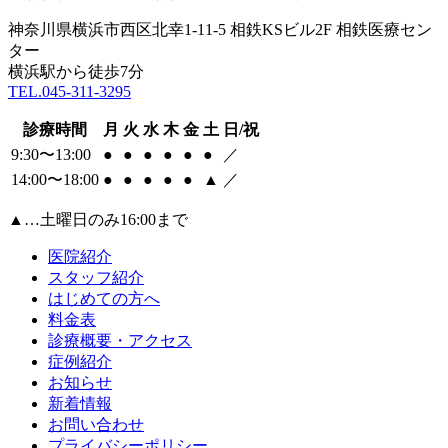
神奈川県横浜市西区北幸1-11-5 相鉄KSビル2F 相鉄医療セン
ター
横浜駅から徒歩7分
TEL.045-311-3295
診療時間
月
火
水
木
金
土
日/祝
9:30〜13:00
●
●
●
●
●
●
／
14:00〜18:00
●
●
●
●
●
▲
／
▲
…土曜日のみ16:00まで
医院紹介
スタッフ紹介
はじめての方へ
料金表
診療概要・アクセス
症例紹介
お知らせ
新着情報
お問い合わせ
プライバシーポリシー