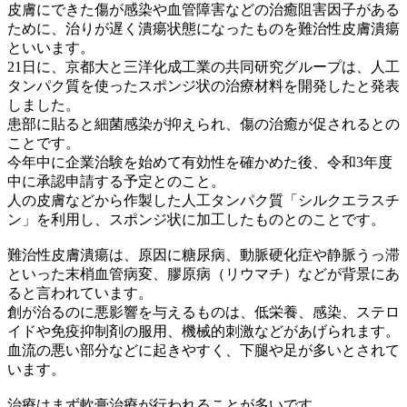
皮膚にできた傷が感染や血管障害などの治癒阻害因子がある
ために、治りが遅く潰瘍状態になったものを難治性皮膚潰瘍
といいます。
21日に、京都大と三洋化成工業の共同研究グループは、人工
タンパク質を使ったスポンジ状の治療材料を開発したと発表
しました。
患部に貼ると細菌感染が抑えられ、傷の治癒が促されるとの
ことです。
今年中に企業治験を始めて有効性を確かめた後、令和3年度
中に承認申請する予定とのこと。
人の皮膚などから作製した人工タンパク質「シルクエラスチ
ン」を利用し、スポンジ状に加工したものとのことです。
難治性皮膚潰瘍は、原因に糖尿病、動脈硬化症や静脈うっ滞
といった末梢血管病変、膠原病（リウマチ）などが背景にあ
ると言われています。
創が治るのに悪影響を与えるものは、低栄養、感染、ステロ
イドや免疫抑制剤の服用、機械的刺激などがあげられます。
血流の悪い部分などに起きやすく、下腿や足が多いとされて
います。
治療はまず軟膏治療が行われることが多いです。