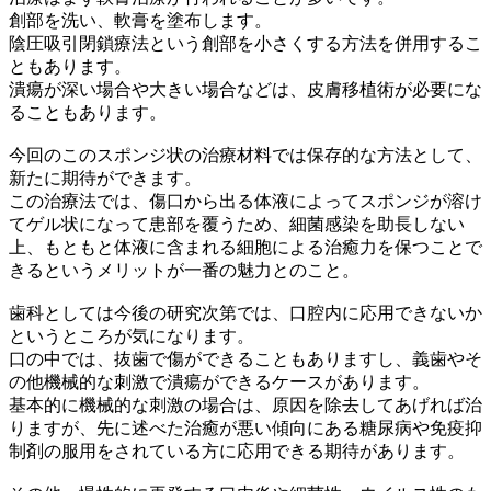
創部を洗い、軟膏を塗布します。
陰圧吸引閉鎖療法という創部を小さくする方法を併用するこ
ともあります。
潰瘍が深い場合や大きい場合などは、皮膚移植術が必要にな
ることもあります。
今回のこのスポンジ状の治療材料では保存的な方法として、
新たに期待ができます。
この治療法では、傷口から出る体液によってスポンジが溶け
てゲル状になって患部を覆うため、細菌感染を助長しない
上、もともと体液に含まれる細胞による治癒力を保つことで
きるというメリットが一番の魅力とのこと。
歯科としては今後の研究次第では、口腔内に応用できないか
というところが気になります。
口の中では、抜歯で傷ができることもありますし、義歯やそ
の他機械的な刺激で潰瘍ができるケースがあります。
基本的に機械的な刺激の場合は、原因を除去してあげれば治
りますが、先に述べた治癒が悪い傾向にある糖尿病や免疫抑
制剤の服用をされている方に応用できる期待があります。