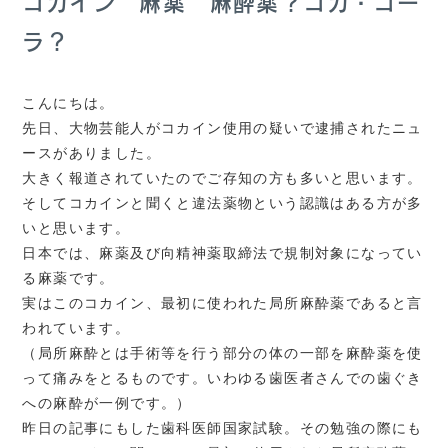
コカイン 麻薬 麻酔薬？コカ・コー
ラ？
こんにちは。
先日、大物芸能人がコカイン使用の疑いで逮捕されたニュ
ースがありました。
大きく報道されていたのでご存知の方も多いと思います。
そしてコカインと聞くと違法薬物という認識はある方が多
いと思います。
日本では、麻薬及び向精神薬取締法で規制対象になってい
る麻薬です。
実はこのコカイン、最初に使われた局所麻酔薬であると言
われています。
（局所麻酔とは手術等を行う部分の体の一部を麻酔薬を使
って痛みをとるものです。いわゆる歯医者さんでの歯ぐき
への麻酔が一例です。）
昨日の記事にもした歯科医師国家試験。その勉強の際にも