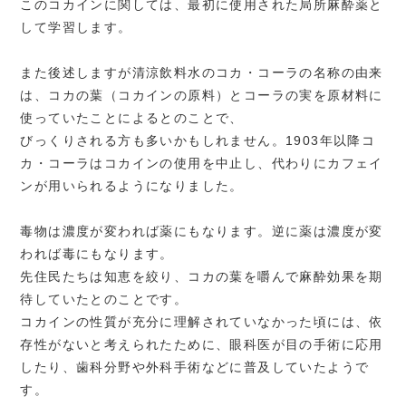
このコカインに関しては、最初に使用された局所麻酔薬と
して学習します。
また後述しますが清涼飲料水のコカ・コーラの名称の由来
は、コカの葉（コカインの原料）とコーラの実を原材料に
使っていたことによるとのことで、
びっくりされる方も多いかもしれません。1903年以降コ
カ・コーラはコカインの使用を中止し、代わりにカフェイ
ンが用いられるようになりました。
毒物は濃度が変われば薬にもなります。逆に薬は濃度が変
われば毒にもなります。
先住民たちは知恵を絞り、コカの葉を嚼んで麻酔効果を期
待していたとのことです。
コカインの性質が充分に理解されていなかった頃には、依
存性がないと考えられたために、眼科医が目の手術に応用
したり、歯科分野や外科手術などに普及していたようで
す。