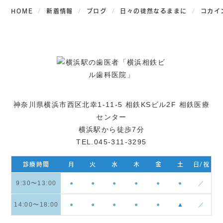
HOME
新着情報
ブログ
日々の徒然なるままに
コカイ
神奈川県横浜市西区北幸1-11-5 相鉄KSビル2F 相鉄医療
センター
横浜駅から徒歩7分
TEL.045-311-3295
診療時間
月
火
水
木
金
土
日/祝
9:30〜13:00
●
●
●
●
●
●
／
14:00〜18:00
●
●
●
●
●
▲
／