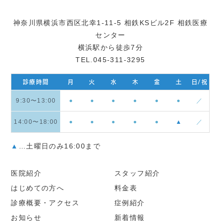
神奈川県横浜市西区北幸1-11-5 相鉄KSビル2F 相鉄医療
センター
横浜駅から徒歩7分
TEL.045-311-3295
診療時間
月
火
水
木
金
土
日/祝
9:30〜13:00
●
●
●
●
●
●
／
14:00〜18:00
●
●
●
●
●
▲
／
▲
…土曜日のみ16:00まで
医院紹介
スタッフ紹介
はじめての方へ
料金表
診療概要・アクセス
症例紹介
お知らせ
新着情報